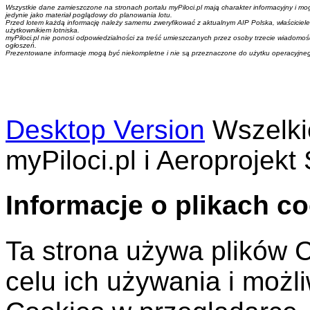
Wszystkie dane zamieszczone na stronach portalu myPiloci.pl mają charakter informacyjny i mo
jedynie jako materiał poglądowy do planowania lotu.
Przed lotem każdą informację należy samemu zweryfikować z aktualnym AIP Polska, właściciel
użytkownikiem lotniska.
myPiloci.pl nie ponosi odpowiedzialności za treść umieszczanych przez osoby trzecie wiadomości,
ogłoszeń.
Prezentowane informacje mogą być niekompletne i nie są przeznaczone do użytku operacyjne
Desktop Version
Wszelki
myPiloci.pl i Aeroprojekt 
Informacje o plikach c
Ta strona używa plików C
celu ich używania i możl