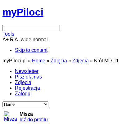
myPiloci
Tools
A+
R
A-
wide
normal
Skip to content
myPiloci.pl »
Home
»
Zdjęcia
»
Zdjęcia
»
Król MD-11
Newsletter
Pisz dla nas
Zdjęcia
Rejestracja
Zaloguj
Misza
Idź do profilu