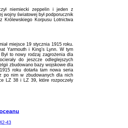
czył niemiecki zeppelin i jeden z
ej wojny światowej był podporucznik
z Królewskiego Korpusu Lotnictwa
miał miejsce 19 stycznia 1915 roku.
eat Yarmouth i King's Lynn. W tym
 Był to nowy rodzaj zagrożenia dla
ocierały do jeszcze odleglejszych
 Belgii zbudowano bazy wojskowe dla
 1915 roku dotarła tam nowa seria
z po nim w zbudowanych dla nich
ce LZ 38 i LZ 39, które rozpoczeły
 oceanu