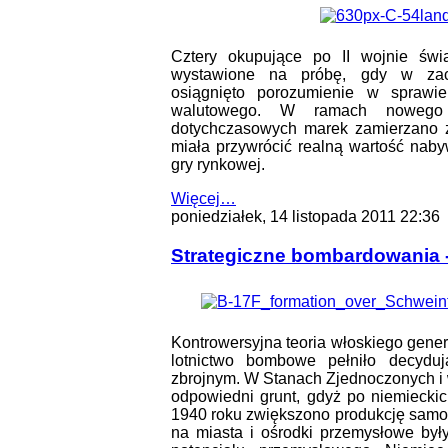
Cztery okupujące po II wojnie świ
wystawione na próbę, gdy w zach
osiągnięto porozumienie w spraw
walutowego. W ramach nowego 
dotychczasowych marek zamierzano 
miała przywrócić realną wartość naby
gry rynkowej.
Więcej…
poniedziałek, 14 listopada 2011 22:36
Strategiczne bombardowania -
Kontrowersyjna teoria włoskiego gener
lotnictwo bombowe pełniło decyduj
zbrojnym. W Stanach Zjednoczonych i w W
odpowiedni grunt, gdyż po niemieckic
1940 roku zwiększono produkcję sam
na miasta i ośrodki przemysłowe by