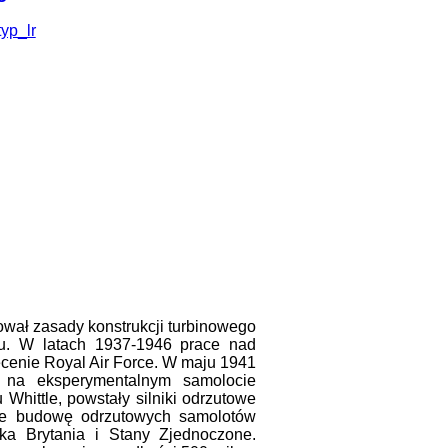
tował zasady konstrukcji turbinowego
ku. W latach 1937-1946 prace nad
cenie Royal Air Force. W maju 1941
o na eksperymentalnym samolocie
 Whittle, powstały silniki odrzutowe
nie budowę odrzutowych samolotów
lka Brytania i Stany Zjednoczone.