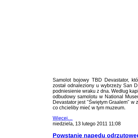
Samolot bojowy TBD Devastator, kt
został odnaleziony u wybrzeży San D
podniesienie wraku z dna. Według kapi
odbudowy samolotu w National Museu
Devastator jest "Świętym Graalem" w z
co chcieliby mieć w tym muzeum.
Więcej…
niedziela, 13 lutego 2011 11:08
Powstanie napędu odrzutowe