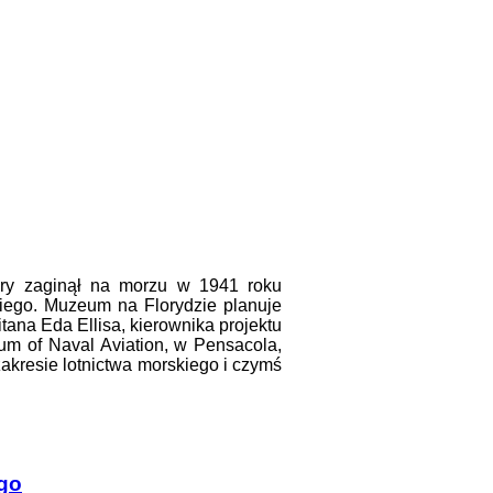
óry zaginął na morzu w 1941 roku
iego. Muzeum na Florydzie planuje
tana Eda Ellisa, kierownika projektu
m of Naval Aviation, w Pensacola,
akresie lotnictwa morskiego i czymś
go