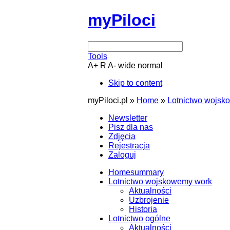
myPiloci
Tools
A+
R
A-
wide
normal
Skip to content
myPiloci.pl »
Home
»
Lotnictwo wojsk
Newsletter
Pisz dla nas
Zdjęcia
Rejestracja
Zaloguj
Home
summary
Lotnictwo wojskowe
my work
Aktualności
Uzbrojenie
Historia
Lotnictwo ogólne
Aktualności