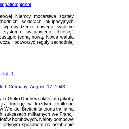
atowej Niemcy mocarstwa zostały
odnich sektorach okupacyjnych
ie wprowadzenia nowego systemu
systemu walutowego dziesięć
zastąpić jedną nową. Nowa waluta
wczą i odtworzyć reguły zachodniej
 cz. 1
ała Giulio Douhera określała jakoby
ącą funkcję w każdym konflikcie
ielkiej Brytanii ta teoria trafiła na
h sukcesach militarnych we Francji
olotów bombowych. Naloty bombowe
ły jedynym sposobem na osłabienie