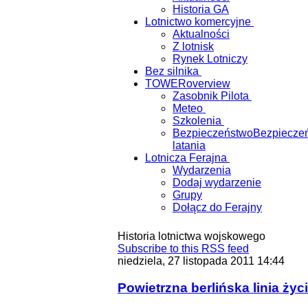
Historia GA
Lotnictwo komercyjne
Aktualności
Z lotnisk
Rynek Lotniczy
Bez silnika
TOWER
overview
Zasobnik Pilota
Meteo
Szkolenia
Bezpieczeństwo
Bezpiecze
latania
Lotnicza Ferajna
Wydarzenia
Dodaj wydarzenie
Grupy
Dołącz do Ferajny
Historia lotnictwa wojskowego
Subscribe to this RSS feed
niedziela, 27 listopada 2011 14:44
Powietrzna berlińska linia życ