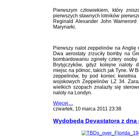
Pierwszym człowiekiem, który znisz
pierwszych sławnych lotników pierwsz
Reginald Alexander John Warnerord 
Marynarki.
Pierwszy nalot zeppelinów na Anglię 
Dwa aerostaty zrzuciły bomby na Gr
bombardowaniu zgineły cztery osoby.
Brytyjczyków, gdyż kolejne naloty d
miejsc na północ, takich jak Tyne. W
zeppelinów, by pod koniec kwietnia
wojskowych Zeppelinów LZ 34. Zara
wielkich szopach znalazły się sterow
naloty na Londyn.
Więcej…
czwartek, 10 marca 2011 23:38
Wydobędą Devastatora z dna