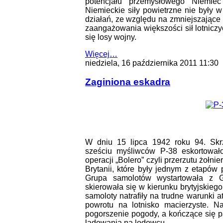
potencjału przemysłowego Niemiec
Niemieckie siły powietrzne nie były 
działań, ze względu na zmniejszające
zaangażowania większości sił lotnicz
się losy wojny.
Więcej…
niedziela, 16 października 2011 11:30
Zaginiona eskadra
W dniu 15 lipca 1942 roku 94. Skrz
sześciu myśliwców P-38 eskortow
operacji „Bolero” czyli przerzutu żołn
Brytanii, które były jednym z etapów 
Grupa samolotów wystartowała z G
skierowała się w kierunku brytyjskieg
samoloty natrafiły na trudne warunki 
powrotu na lotnisko macierzyste. N
pogorszenie pogody, a kończące się p
lądowania na lodowcu.