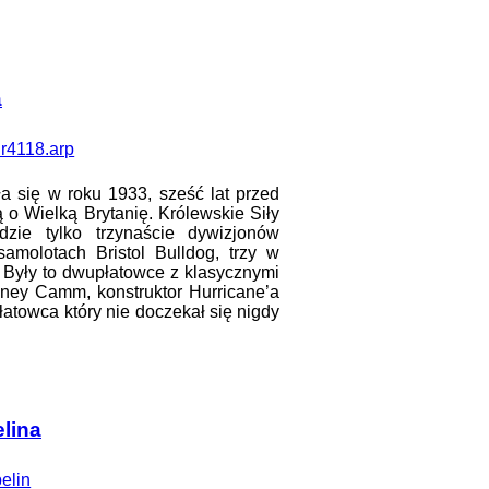
a
ła się w roku 1933, sześć lat przed
o Wielką Brytanię. Królewskie Siły
zie tylko trzynaście dywizjonów
amolotach Bristol Bulldog, trzy w
Były to dwupłatowce z klasycznymi
ney Camm, konstruktor Hurricane’a
łatowca który nie doczekał się nigdy
lina