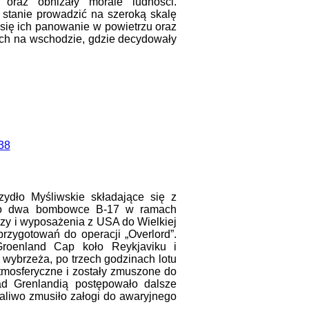
 oraz obniżały morale ludności.
w stanie prowadzić na szeroką skalę
 się ich panowanie w powietrzu oraz
ych na wschodzie, gdzie decydowały
ydło Myśliwskie składające się z
ało dwa bombowce B-17 w ramach
ierzy i wyposażenia z USA do Wielkiej
przygotowań do operacji „Overlord”.
roenland Cap koło Reykjaviku i
o wybrzeża, po trzech godzinach lotu
atmosferyczne i zostały zmuszone do
ad Grenlandią postępowało dalsze
aliwo zmusiło załogi do awaryjnego