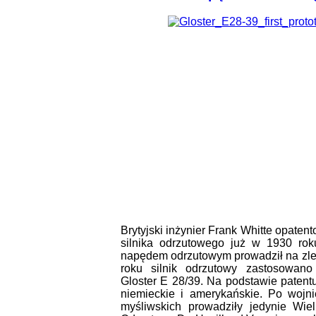
Brytyjski inżynier Frank Whitte opaten
silnika odrzutowego już w 1930 ro
napędem odrzutowym prowadził na zle
roku silnik odrzutowy zastosowan
Gloster E 28/39. Na podstawie patentu
niemieckie i amerykańskie. Po woj
myśliwskich prowadziły jedynie Wie