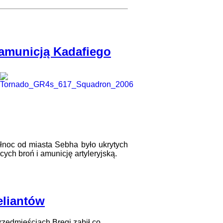
 amunicją Kadafiego
ółnoc od miasta Sebha było ukrytych
ch broń i amunicję artyleryjską.
eliantów
przedmieściach Bregi zabił co