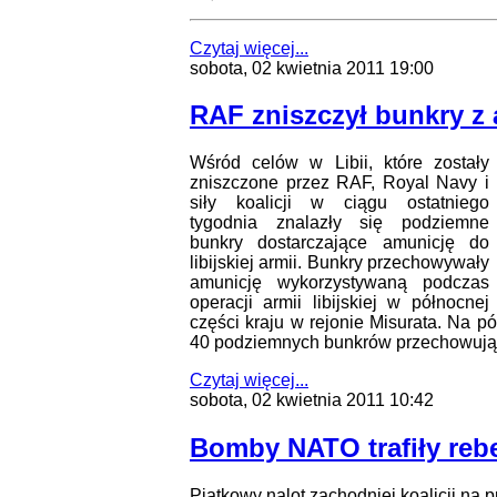
Czytaj więcej...
sobota, 02 kwietnia 2011 19:00
RAF zniszczył bunkry z
Wśród celów w Libii, które zostały
zniszczone przez RAF, Royal Navy i
siły koalicji w ciągu ostatniego
tygodnia znalazły się podziemne
bunkry dostarczające amunicję do
libijskiej armii. Bunkry przechowywały
amunicję wykorzystywaną podczas
operacji armii libijskiej w północnej
części kraju w rejonie Misurata. Na p
40 podziemnych bunkrów przechowujący
Czytaj więcej...
sobota, 02 kwietnia 2011 10:42
Bomby NATO trafiły reb
Piątkowy nalot zachodniej koalicji na 