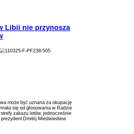
w Libii nie przynoszą
w
dowa może być uznana za okupację
zymała się od głosowania w Radzie
trefy zakazu lotów, jednocześnie
 prezydent Dmitrij Miedwiediew