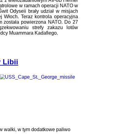
raz z wielozadaniowym AV-8B Herrier
 patrolowe w ramach operacji NATO w
Świt Odyseii brały udział w misjach
j Włoch. Teraz kontrola operacyjna
em została powierzona NATO. Do 27
gzekwowaniu strefy zakazu lotów
wódcy Muammara Kadafiego.
 Libii
w walki, w tym dodatkowe paliwo