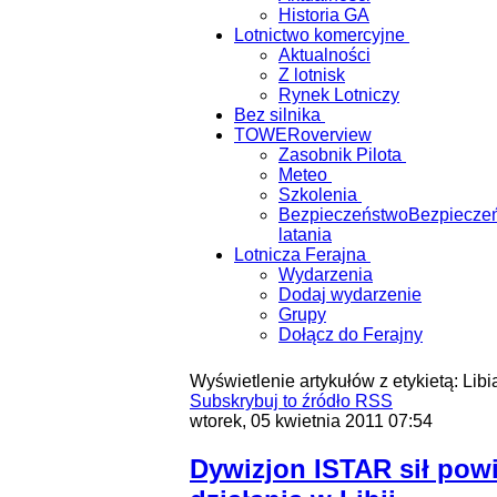
Historia GA
Lotnictwo komercyjne
Aktualności
Z lotnisk
Rynek Lotniczy
Bez silnika
TOWER
overview
Zasobnik Pilota
Meteo
Szkolenia
Bezpieczeństwo
Bezpiecze
latania
Lotnicza Ferajna
Wydarzenia
Dodaj wydarzenie
Grupy
Dołącz do Ferajny
Wyświetlenie artykułów z etykietą: Libi
Subskrybuj to źródło RSS
wtorek, 05 kwietnia 2011 07:54
Dywizjon ISTAR sił pow