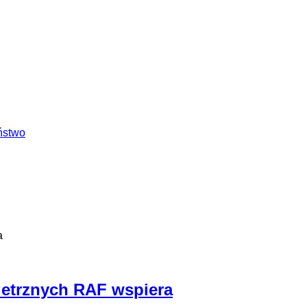
ństwo
a
ietrznych RAF wspiera