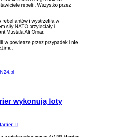
tawiciele rebelii. Wszystko przez
 rebeliantów i wystrzeliła w
em siły NATO przyleciały i
nt Mustafa Ali Omar.
ili w powietrze przez przypadek i nie
eżimu.
N24.pl
rier wykonują loty