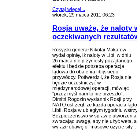
Czytaj więcej...
wtorek, 29 marca 2011 06:23
Rosja uważe, że naloty 
oczekiwanych rezultató
Rosyjski generał Nikolai Makarow
wydał opinię, iż naloty w Libii w dniu
26 marca nie przyniosły pożądanego
efektu i będzie potrzeba operacja
lądowa do obalenia libijskiego
przywódcy. Potiwerdził, że Rosja nie
będzie uczestniczyć w
międzynarodowej operacji, mówiąc
"przez myśl nam to nie przeszło".
Dimitri Rogozin wysłannik Rosji przy
NATO ostrzegł, że każda operacja lą
Libii. Rosja w ubiegłym tygodniu wstr
Bezpieczeństwo w sprawie utworzenia s
zwracając uwagę, aby nie użyć weta, a
wyraził obawę o "masowe użycie siły".