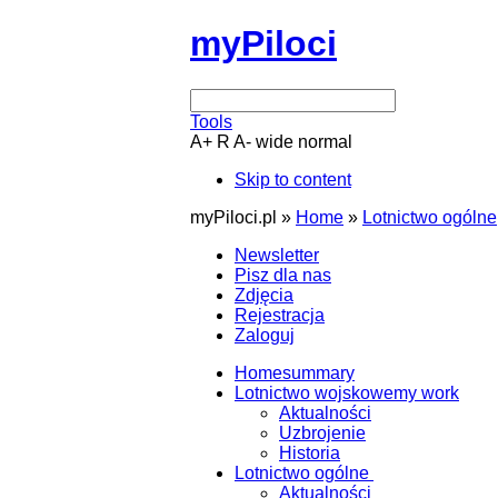
myPiloci
Tools
A+
R
A-
wide
normal
Skip to content
myPiloci.pl »
Home
»
Lotnictwo ogólne
Newsletter
Pisz dla nas
Zdjęcia
Rejestracja
Zaloguj
Home
summary
Lotnictwo wojskowe
my work
Aktualności
Uzbrojenie
Historia
Lotnictwo ogólne
Aktualności