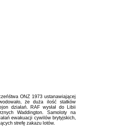
czeńśtwa ONZ 1973 ustanawiającej
wodowało, że duża ilość statków
ejon działań. RAF wysłał do Libii
rznych Waddington. Samoloty na
ałań ewakuacji cywilów brytyjskich,
jących strefę zakazu lotów.