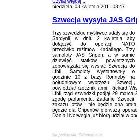
Czytaj więcej...
niedziela, 03 kwietnia 2011 08:47
Szwecja wysyła JAS Gri
Trzy szwedzkie myśliwce udały się do
Sardynii w dniu 2 kwietnia aby
dołączyć do operacji NATO
przeciwko reżimowi Kadafiego. Trzy
samoloty JAS Gripen, a w sumie
dziewięć statków powietrznych
zobowiązała się wysłać Szwecja do
Libii. Samoloty wystartowały o
godzinie 10 z bazy Ronneby na
południowym wybrzeżu Szwecji,
powiedział rzecznik armii Rickard W
Libii rząd szwedzki podjął 29 marca 
zgodę parlamentu. Zadanie Szwecji o
zakazu lotów i nie będzie ona brała
będzie dla Gripenów pierwszą operac
Dania i Norwegia już biorą udział w ope
Na podstawie: Defensenews