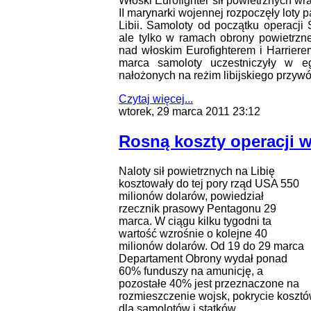
Włoski Eurofighter sił powietrznych w
II marynarki wojennej rozpoczęły loty
Libii. Samoloty od początku operacji 
ale tylko w ramach obrony powietrzne
nad włoskim Eurofighterem i Harrier
marca samoloty uczestniczyły w e
nałożonych na reżim libijskiego przy
Czytaj więcej...
wtorek, 29 marca 2011 23:12
Rosną koszty operacji w
Naloty sił powietrznych na Libię
kosztowały do tej pory rząd USA 550
milionów dolarów, powiedział
rzecznik prasowy Pentagonu 29
marca. W ciągu kilku tygodni ta
wartość wzrośnie o kolejne 40
milionów dolarów. Od 19 do 29 marca
Departament Obrony wydał ponad
60% funduszy na amunicję, a
pozostałe 40% jest przeznaczone na
rozmieszczenie wojsk, pokrycie kosztó
dla samolotów i statków.