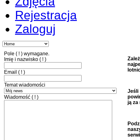
Zdjęcia
Rejestracja
Zaloguj
Pole ( ! ) wymagane.
Zależ
Imię i nazwisko
( ! )
najp
lotn
Email
( ! )
Temat wiadomości
Jeśli
powin
Wiadomość
( ! )
ją z
Podzi
naszy
serwi