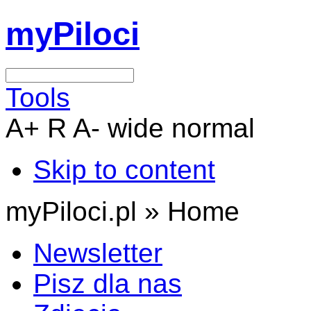
myPiloci
Tools
A+
R
A-
wide
normal
Skip to content
myPiloci.pl »
Home
Newsletter
Pisz dla nas