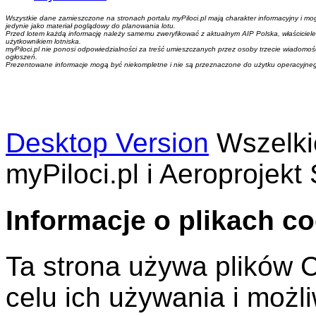
Wszystkie dane zamieszczone na stronach portalu myPiloci.pl mają charakter informacyjny i mo
jedynie jako materiał poglądowy do planowania lotu.
Przed lotem każdą informację należy samemu zweryfikować z aktualnym AIP Polska, właściciel
użytkownikiem lotniska.
myPiloci.pl nie ponosi odpowiedzialności za treść umieszczanych przez osoby trzecie wiadomości,
ogłoszeń.
Prezentowane informacje mogą być niekompletne i nie są przeznaczone do użytku operacyjne
Desktop Version
Wszelki
myPiloci.pl i Aeroprojekt 
Informacje o plikach c
Ta strona używa plików C
celu ich używania i możl