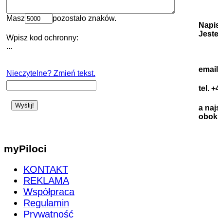
Masz
pozostało znaków.
Napi
Jest
Wpisz kod ochronny:
...
emai
Nieczytelne? Zmień tekst.
tel. 
a naj
obok 
myPiloci
KONTAKT
REKLAMA
Współpraca
Regulamin
Prywatność