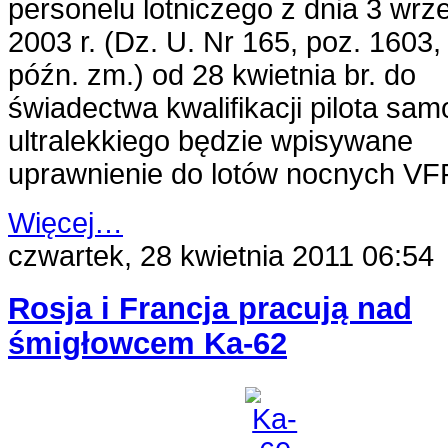
personelu lotniczego z dnia 3 wrz
2003 r. (Dz. U. Nr 165, poz. 1603,
późn. zm.) od 28 kwietnia br. do
świadectwa kwalifikacji pilota sam
ultralekkiego będzie wpisywane
uprawnienie do lotów nocnych VF
Więcej…
czwartek, 28 kwietnia 2011 06:54
Rosja i Francja pracują nad
śmigłowcem Ka-62