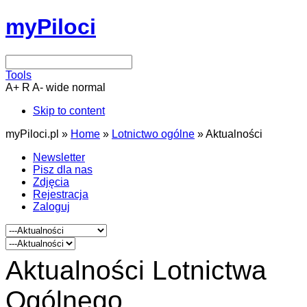
myPiloci
Tools
A+
R
A-
wide
normal
Skip to content
myPiloci.pl »
Home
»
Lotnictwo ogólne
»
Aktualności
Newsletter
Pisz dla nas
Zdjęcia
Rejestracja
Zaloguj
Aktualności Lotnictwa
Ogólnego