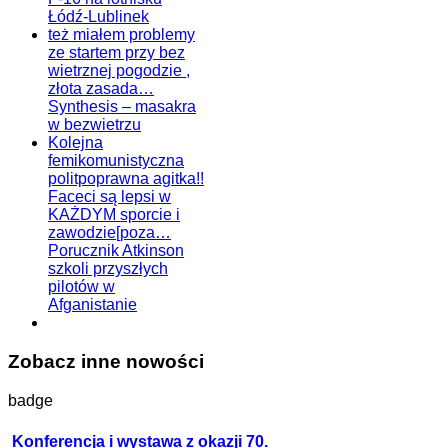
Łódź-Lublinek
też miałem problemy
ze startem przy bez
wietrznej pogodzie ,
złota zasada…
Synthesis – masakra
w bezwietrzu
Kolejna
femikomunistyczna
politpoprawna agitka!!
Faceci są lepsi w
KAŻDYM sporcie i
zawodzie[poza…
Porucznik Atkinson
szkoli przyszłych
pilotów w
Afganistanie
Zobacz inne nowości
badge
Konferencja i wystawa z okazji 70.