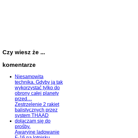
Czy wiesz że ...
komentarze
Niesamowita
technika. Gdyby ją tak
wykorzystać tylko do
obrony całej planety
przed…
Zestrzelenie 2 rakiet
balistycznych przez
system THAAD
dołączam się do
prośby.
Awaryjne lądowanie
F-16 na lotnisku