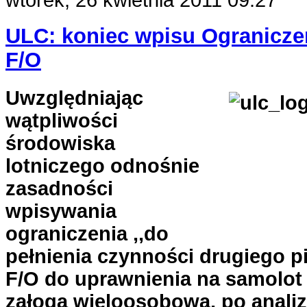
ULC: koniec wpisu Ogranicze
F/O
Uwzględniając
wątpliwości
środowiska
lotniczego odnośnie
zasadności
wpisywania
ograniczenia ,,do
pełnienia czynności drugiego pi
F/O do uprawnienia na samolot
załogą wieloosobową, po analiz