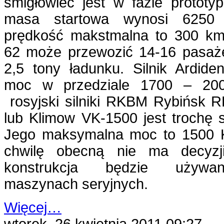
śmigłowiec jest w fazie prototyp
masa startowa wynosi 6250
prędkość makstmalna to 300 km
62 może przewozić 14-16 pasaże
2,5 tony ładunku. Silnik Ardid
moc w przedziale 1700 – 20
rosyjski silniki RKBM Rybińsk 
lub Klimow VK-1500 jest trochę s
Jego maksymalna moc to 1500 
chwilę obecną nie ma decyzji
konstrukcja będzie używ
maszynach seryjnych.
Więcej…
wtorek, 26 kwietnia 2011 09:27