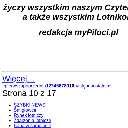
życzy wszystkim naszym Czyte
a także wszystkim Lotnik
redakcja myPiloci.pl
Więcej…
«
pierwsza
poprzednia
1
2
3
4
5
6
7
8
9
10
następna
ostatnia
»
Strona 10 z 17
SZYBKI NEWS
Śmigłowce
Rynek lotniczy
Zdarzenia lotnicze
Baba w samolocie