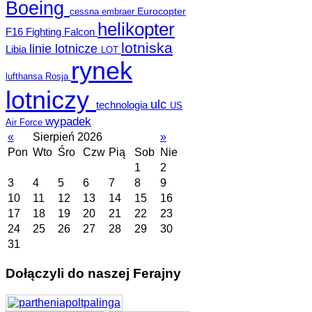
Boeing
Eurocopter
cessna
embraer
helikopter
F16 Fighting Falcon
lotniska
linie lotnicze
Libia
LOT
rynek
lufthansa
Rosja
lotniczy
ulc
technologia
US
wypadek
Air Force
«
Sierpień 2026
»
Pon
Wto
Śro
Czw
Pią
Sob
Nie
1
2
3
4
5
6
7
8
9
10
11
12
13
14
15
16
17
18
19
20
21
22
23
24
25
26
27
28
29
30
31
Dołączyli do naszej Ferajny