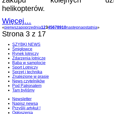
helikopterów.
Więcej…
«
pierwsza
poprzednia
1
2
3
4
5
6
7
8
9
10
następna
ostatnia
»
Strona 3 z 17
SZYBKI NEWS
Śmigłowce
Rynek lotniczy
Zdarzenia lotnicze
Baba w samolocie
Sport Lotniczy
Sprzęt i technika
Znalezione w prasie
News czytelników
Pod Patronatem
Tam byliśmy
Newsletter
Napisz newsa
Przyślij artykuł !
Ogłoszenia