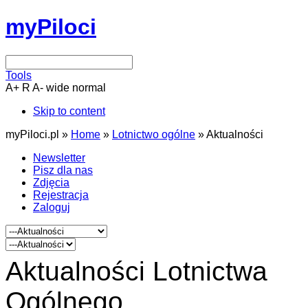
myPiloci
Tools
A+
R
A-
wide
normal
Skip to content
myPiloci.pl »
Home
»
Lotnictwo ogólne
»
Aktualności
Newsletter
Pisz dla nas
Zdjęcia
Rejestracja
Zaloguj
Aktualności Lotnictwa
Ogólnego