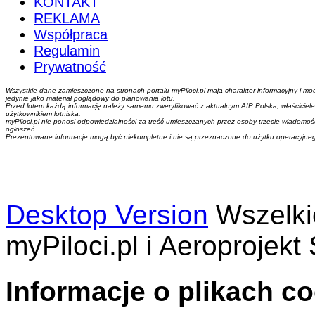
KONTAKT
REKLAMA
Współpraca
Regulamin
Prywatność
Wszystkie dane zamieszczone na stronach portalu myPiloci.pl mają charakter informacyjny i mo
jedynie jako materiał poglądowy do planowania lotu.
Przed lotem każdą informację należy samemu zweryfikować z aktualnym AIP Polska, właściciel
użytkownikiem lotniska.
myPiloci.pl nie ponosi odpowiedzialności za treść umieszczanych przez osoby trzecie wiadomości,
ogłoszeń.
Prezentowane informacje mogą być niekompletne i nie są przeznaczone do użytku operacyjne
Desktop Version
Wszelki
myPiloci.pl i Aeroprojekt 
Informacje o plikach c