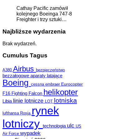
Cathay Pacific zamówił
kolejnego Boeinga 747-8
Freighter i trzy sztuki…
Najbliższe wydarzenia
Brak wydarzeń.
Cumulus Tagus
Airbus
A380
bezpieczeństwo
bezzałogowe aparaty latające
Boeing
Eurocopter
cessna
embraer
helikopter
F16 Fighting Falcon
lotniska
linie lotnicze
Libia
LOT
rynek
lufthansa
Rosja
lotniczy
ulc
technologia
US
wypadek
Air Force