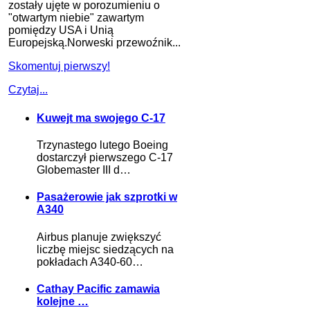
zostały ujęte w porozumieniu o
"otwartym niebie" zawartym
pomiędzy USA i Unią
Europejską.Norweski przewoźnik...
Skomentuj pierwszy!
Czytaj...
Kuwejt ma swojego C-17
Trzynastego lutego Boeing
dostarczył pierwszego C-17
Globemaster III d…
Pasażerowie jak szprotki w
A340
Airbus planuje zwiększyć
liczbę miejsc siedzących na
pokładach A340-60…
Cathay Pacific zamawia
kolejne …