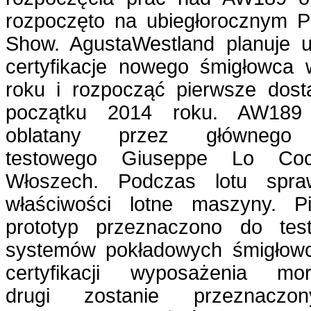
rozpoczęto na ubiegłorocznym Pa
Show. AgustaWestland planuje 
certyfikacje nowego śmigłowca
roku i rozpocząć pierwsze dos
początku 2014 roku. AW189 
oblatany przez głównego 
testowego Giuseppe Lo C
Włoszech. Podczas lotu spra
właściwości lotne maszyny. P
prototyp przeznaczono do tes
systemów pokładowych śmigłow
certyfikacji wyposażenia mor
drugi zostanie przeznacz