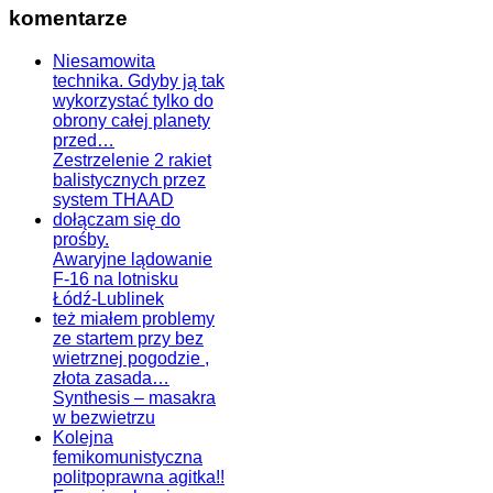
komentarze
Niesamowita
technika. Gdyby ją tak
wykorzystać tylko do
obrony całej planety
przed…
Zestrzelenie 2 rakiet
balistycznych przez
system THAAD
dołączam się do
prośby.
Awaryjne lądowanie
F-16 na lotnisku
Łódź-Lublinek
też miałem problemy
ze startem przy bez
wietrznej pogodzie ,
złota zasada…
Synthesis – masakra
w bezwietrzu
Kolejna
femikomunistyczna
politpoprawna agitka!!