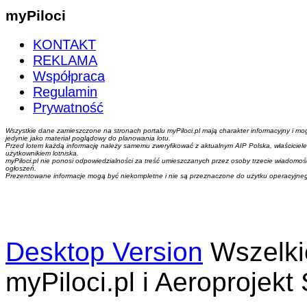
myPiloci
KONTAKT
REKLAMA
Współpraca
Regulamin
Prywatność
Wszystkie dane zamieszczone na stronach portalu myPiloci.pl mają charakter informacyjny i mo
jedynie jako materiał poglądowy do planowania lotu.
Przed lotem każdą informację należy samemu zweryfikować z aktualnym AIP Polska, właściciel
użytkownikiem lotniska.
myPiloci.pl nie ponosi odpowiedzialności za treść umieszczanych przez osoby trzecie wiadomości,
ogłoszeń.
Prezentowane informacje mogą być niekompletne i nie są przeznaczone do użytku operacyjne
Desktop Version
Wszelki
myPiloci.pl i Aeroprojekt 