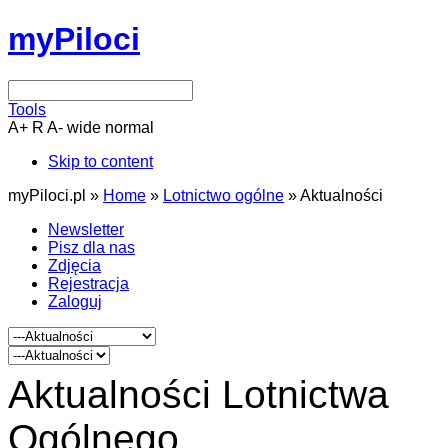
myPiloci
Tools
A+
R
A-
wide
normal
Skip to content
myPiloci.pl »
Home
»
Lotnictwo ogólne
»
Aktualności
Newsletter
Pisz dla nas
Zdjęcia
Rejestracja
Zaloguj
Aktualności Lotnictwa
Ogólnego