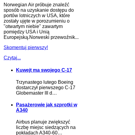
Norwegian Air próbuje znaleźć
sposób na uzyskanie dostępu do
portów lotniczych w USA, które
zostały ujęte w porozumieniu o
"otwartym niebie" zawartym
pomiędzy USA i Unią
Europejską.Norweski przewoźnik...
Skomentuj pierwszy!
Czytaj...
Kuwejt ma swojego C-17
Trzynastego lutego Boeing
dostarczył pierwszego C-17
Globemaster III d…
Pasażerowie jak szprotki w
A340
Airbus planuje zwiększyć
liczbę miejsc siedzących na
pokładach A340-60…