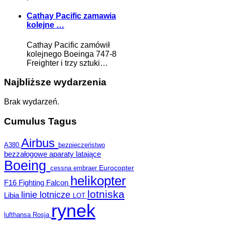
Cathay Pacific zamawia
kolejne …
Cathay Pacific zamówił
kolejnego Boeinga 747-8
Freighter i trzy sztuki…
Najbliższe wydarzenia
Brak wydarzeń.
Cumulus Tagus
Airbus
A380
bezpieczeństwo
bezzałogowe aparaty latające
Boeing
Eurocopter
cessna
embraer
helikopter
F16 Fighting Falcon
lotniska
linie lotnicze
Libia
LOT
rynek
lufthansa
Rosja