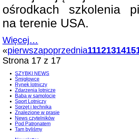
ośrodkach szkolenia pi
na terenie USA.
Więcej…
«
pierwsza
poprzednia
11
12
13
14
15
Strona 17 z 17
SZYBKI NEWS
Śmigłowce
Rynek lotniczy
Zdarzenia lotnicze
Baba w samolocie
Sport Lotniczy
Sprzęt i technika
Znalezione w prasie
News czytelników
Pod Patronatem
Tam byliśmy