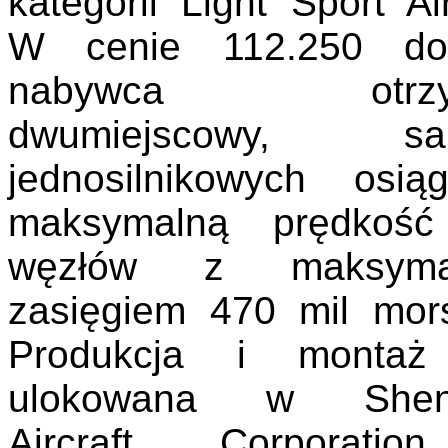
kategorii Light Sport Air
W cenie 112.250 do
nabywca otrzym
dwumiejscowy, sam
jednosilnikowych osiąg
maksymalną prędkoś
węzłów z maksyma
zasięgiem 470 mil mors
Produkcja i montaż
ulokowana w Shen
Aircraft Corporati