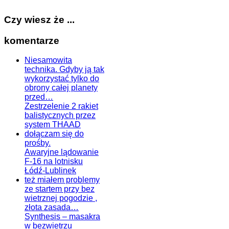
Czy wiesz że ...
komentarze
Niesamowita
technika. Gdyby ją tak
wykorzystać tylko do
obrony całej planety
przed…
Zestrzelenie 2 rakiet
balistycznych przez
system THAAD
dołączam się do
prośby.
Awaryjne lądowanie
F-16 na lotnisku
Łódź-Lublinek
też miałem problemy
ze startem przy bez
wietrznej pogodzie ,
złota zasada…
Synthesis – masakra
w bezwietrzu